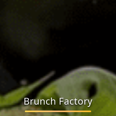
B
r
u
n
c
h
F
a
c
t
o
r
y