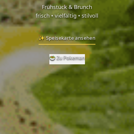
Frühstück & Brunch
frisch • vielfältig • stilvoll
✨ Speisekarte ansehen
🥗 Zu Pokeman