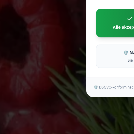
Alle akzep
🛡 N
Sie
🛡 DSGVO-konform nac