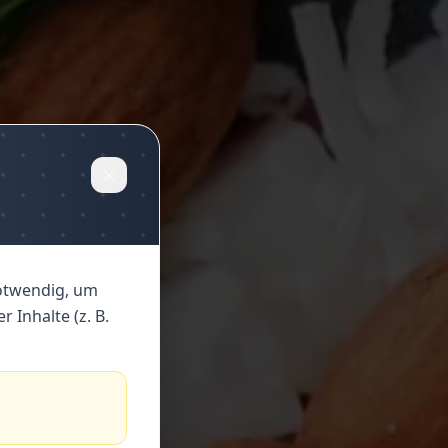
r
y
notwendig, um
 Inhalte (z. B.