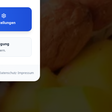
tellungen
igung
ern.
Datenschutz
•
Impressum