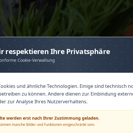
r respektieren Ihre Privatsphäre
onforme Cookie-Verwaltung
B
r
u
n
c
h
F
a
c
t
o
ookies und ähnliche Technologien. Einige sind technisch 
etreiben zu können. Andere dienen zur Einbindung externer
oder zur Analyse Ihres Nutzerverhaltens.
lte werden erst nach Ihrer Zustimmung geladen.
Frühstück & Brunch
nnen manche Bilder und Funktionen eingeschränkt sein.
frisch • vielfältig • stilvoll