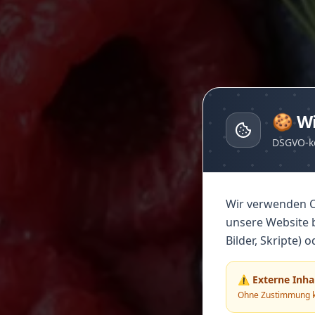
🍪 Wi
DSGVO-k
Wir verwenden C
unsere Website b
Bilder, Skripte) 
⚠️ Externe Inha
Ohne Zustimmung kö