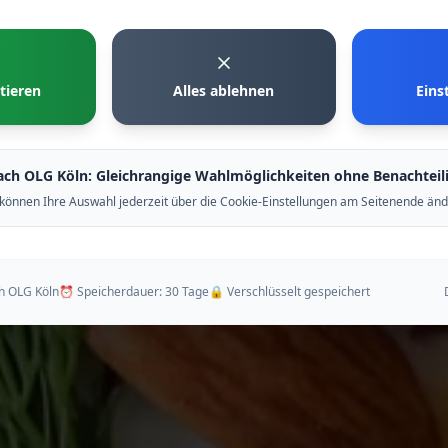
✨ Speisekarte ansehen
tieren
Alles ablehnen
Eins
🥗 Zu Pokeman
ach OLG Köln: Gleichrangige Wahlmöglichkeiten ohne Benachteil
 können Ihre Auswahl jederzeit über die Cookie-Einstellungen am Seitenende änd
h OLG Köln
⏰ Speicherdauer: 30 Tage
🔒 Verschlüsselt gespeichert